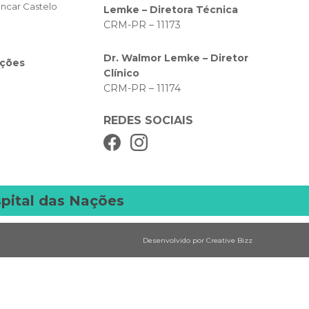
encar Castelo
Lemke – Diretora Técnica
CRM-PR – 11173
Dr. Walmor Lemke – Diretor
ações
Clínico
CRM-PR – 11174
REDES SOCIAIS
pital das Nações
Desenvolvido por Creative Bizz