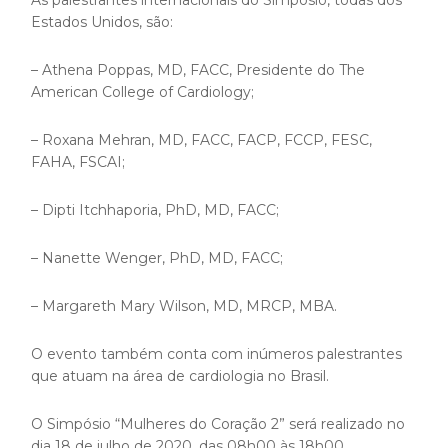
As palestrantes internacionais do Simpósio, todas dos
Estados Unidos, são:
– Athena Poppas, MD, FACC, Presidente do The
American College of Cardiology;
– Roxana Mehran, MD, FACC, FACP, FCCP, FESC,
FAHA, FSCAI;
– Dipti Itchhaporia, PhD, MD, FACC;
– Nanette Wenger, PhD, MD, FACC;
– Margareth Mary Wilson, MD, MRCP, MBA.
O evento também conta com inúmeros palestrantes
que atuam na área de cardiologia no Brasil.
O Simpósio “Mulheres do Coração 2” será realizado no
dia 18 de julho de 2020, das 08h00 às 18h00.