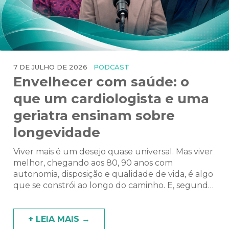
7 DE JULHO DE 2026
PODCAST
Envelhecer com saúde: o
que um cardiologista e uma
geriatra ensinam sobre
longevidade
Viver mais é um desejo quase universal. Mas viver
melhor, chegando aos 80, 90 anos com
autonomia, disposição e qualidade de vida, é algo
que se constrói ao longo do caminho. E, segundo
os especialistas, nunca é tarde para começar. Esse
foi o tema central do segundo episódio do
Cardiocare Cast, o podcast da Cardiocare, […]
+ LEIA MAIS →